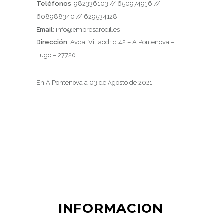
Teléfonos
: 982336103 // 650974936 //
608988340 // 629534128
Email
: info@empresarodil.es
Dirección
: Avda. Villaodrid 42 – A Pontenova –
Lugo – 27720
En A Pontenova a 03 de Agosto de 2021
INFORMACION