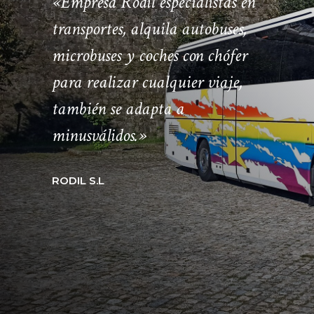
«Empresa Rodil especialistas en
transportes, alquila autobuses,
microbuses y coches con chófer
para realizar cualquier viaje,
también se adapta a
minusválidos.»
RODIL S.L